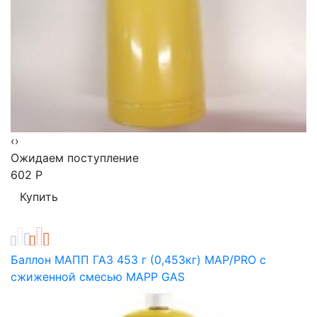
‹
›
Ожидаем поступление
602
Р
Баллон МАПП ГАЗ 453 г (0,453кг) MAP/PRO с
сжиженной смесью MАРP GAS