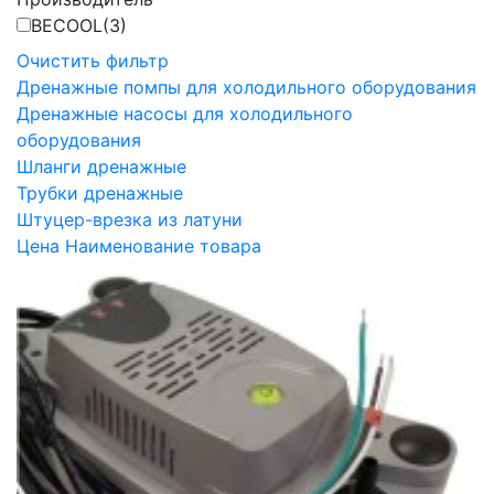
BECOOL
(3)
Очистить фильтр
Дренажные помпы для холодильного оборудования
Дренажные насосы для холодильного
оборудования
Шланги дренажные
Трубки дренажные
Штуцер-врезка из латуни
Цена
Наименование товара