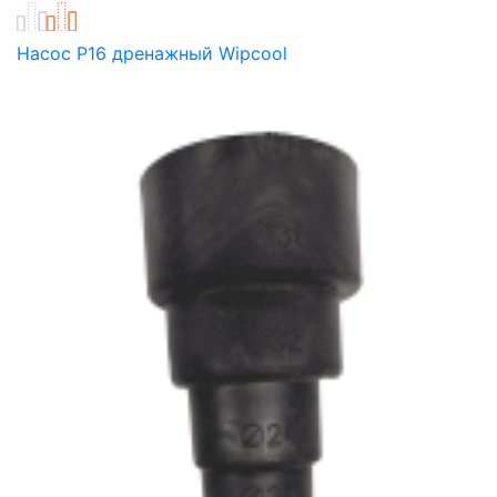
Насос P16 дренажный Wipcool