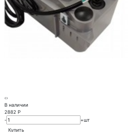
‹
›
В наличии
2882
Р
-
+
шт