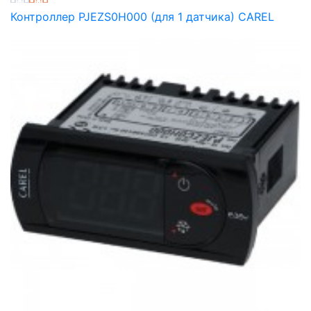
Контроллер PJEZS0H000 (для 1 датчика) CAREL