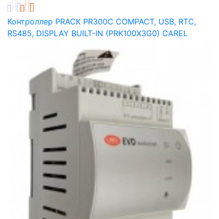
Контроллер PRACK PR300C COMPACT, USB, RTC,
RS485, DISPLAY BUILT-IN (PRK100X3G0) CAREL