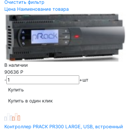
Очистить фильтр
Цена
Наименование товара
В наличии
90636
Р
-
+
шт
Контроллер PRACK PR300 LARGE, USB, встроенный