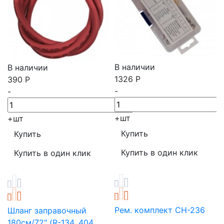
В наличии
В наличии
1326
Р
390
Р
-
-
+
шт
+
шт
Рем. комплект СН-236
Шланг заправочный
180см/72" (R-134, 404,