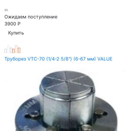
‹
›
Ожидаем поступление
3900
Р
Труборез VTC-70 (1/4-2 5/8") (6-67 мм) VALUE