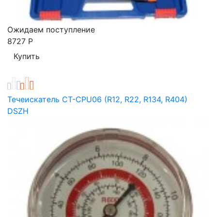
Ожидаем поступление
8727
Р
Течеискатель CT-CPU06 (R12, R22, R134, R404)
DSZH