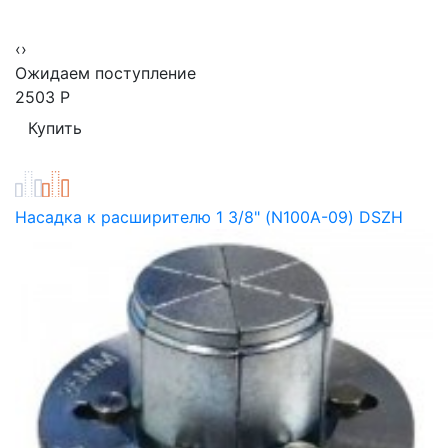
‹
›
Ожидаем поступление
2503
Р
Насадка к расширителю 1 3/8" (N100A-09) DSZH