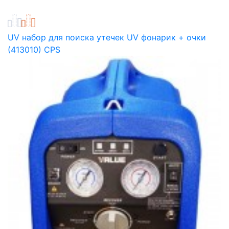
UV набор для поиска утечек UV фонарик + очки
(413010) CPS