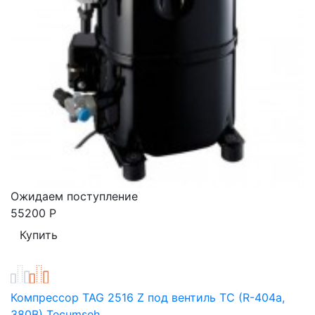
Ожидаем поступление
55200
Р
Компрессор TAG 2516 Z под вентиль ТС (R-404a,
380В) Tecumseh