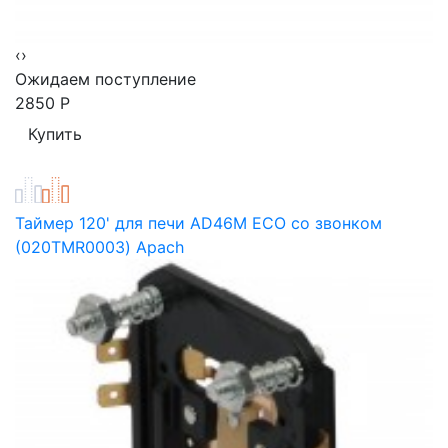
‹
›
Ожидаем поступление
2850
Р
Таймер 120' для печи AD46M ECO со звонком
(020TMR0003) Apach