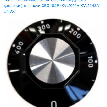
давления) для печи XBC405E (KVL1014A/KVL1042A)
UNOX