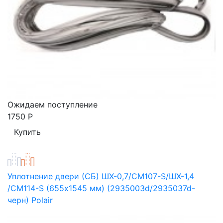
Ожидаем поступление
1750
Р
Уплотнение двери (СБ) ШХ-0,7/CM107-S/ШХ-1,4
/CM114-S (655х1545 мм) (2935003d/2935037d-
черн) Polair