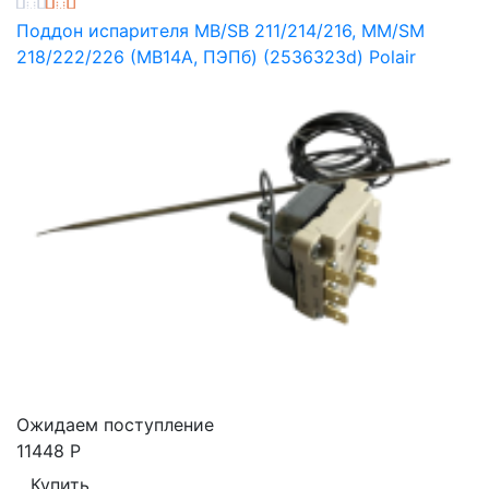
Поддон испарителя MB/SB 211/214/216, MM/SM
218/222/226 (МВ14А, ПЭПб) (2536323d) Polair
Ожидаем поступление
11448
Р