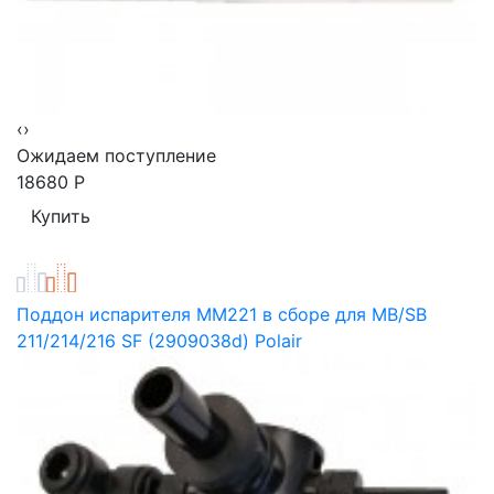
‹
›
Ожидаем поступление
18680
Р
Поддон испарителя MМ221 в сборе для MB/SB
211/214/216 SF (2909038d) Polair