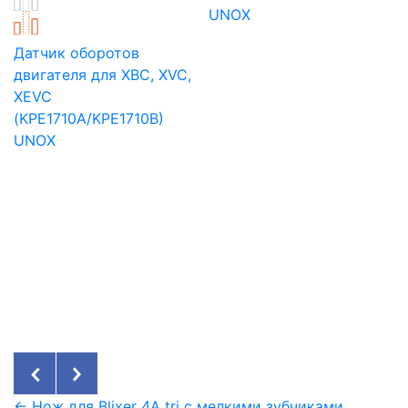
UNOX
Датчик оборотов
двигателя для XBC, XVC,
XEVC
(KPE1710A/KPE1710B)
UNOX
← Нож для Blixer 4А tri с мелкими зубчиками