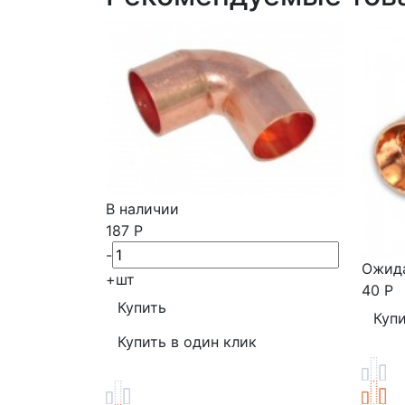
В наличии
187
Р
-
Ожида
+
шт
40
Р