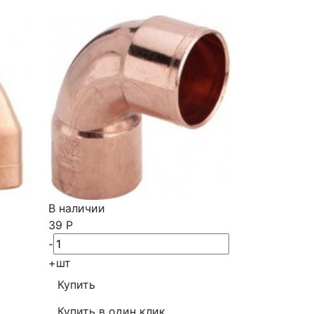
В наличии
Ожидаем по
39
Р
185
Р
-
+
шт