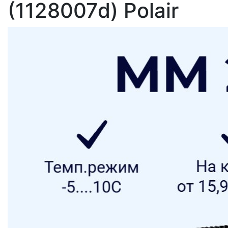
(1128007d) Polair