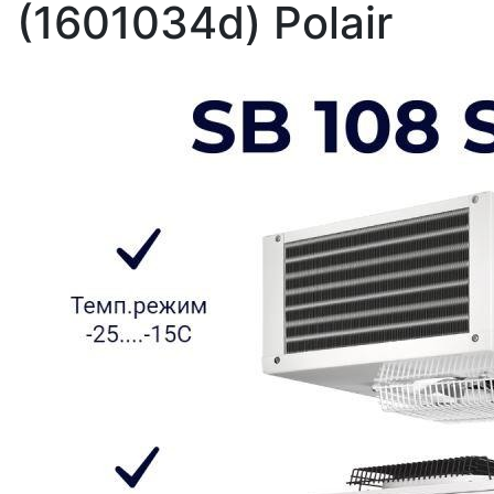
(1601034d) Polair