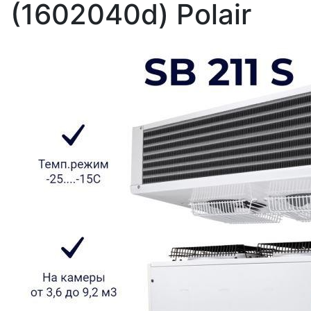
(1602040d) Polair