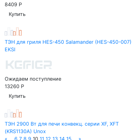
8409
Р
ТЭН для гриля HES-450 Salamander (HES-450-007)
EKSI
Ожидаем поступление
13260
Р
ТЭН 2900 Вт для печи конвекц. серии XF, XFT
(KRS1130A) Unox
«
...
6
7
8
9
10
11
12
13
14
15
...
»