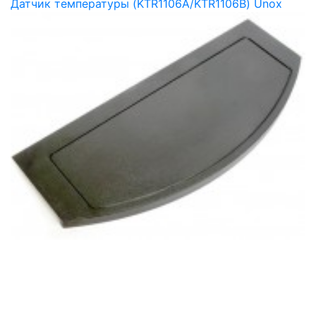
Датчик температуры (KTR1106A/KTR1106B) Unox