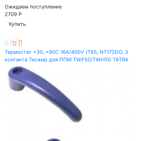
Ожидаем поступление
2709
Р
Термостат +30..+90С 16А/400V (T85, NT172DO, 3
контакта Tecasa) для ППМ TW.F50/TW.H50 TATRA